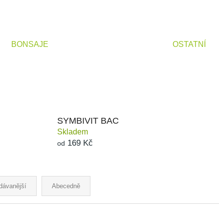
SYMBIVIT BAC
SYMBIVIT UNI
169 Kč
150 Kč
BONSAJE
OSTATNÍ
SYMBIVIT BAC
Skladem
169 Kč
od
dávanější
Abecedně