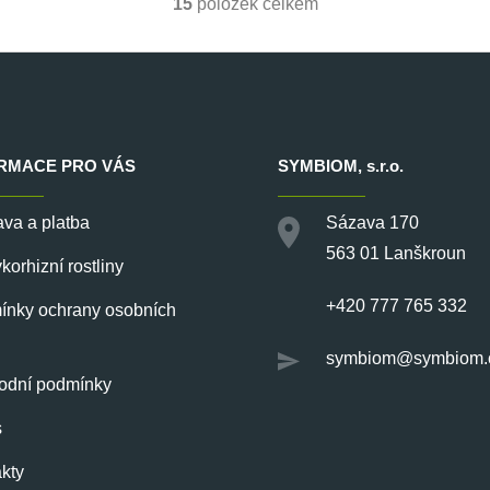
15
položek celkem
O
v
l
á
d
a
c
RMACE PRO VÁS
SYMBIOM
, s.r.o.
í
p
va a platba
Sázava 170
r
v
563 01 Lanškroun
orhizní rostliny
k
y
+420 777 765 332
nky ochrany osobních
v
ý
symbiom@symbiom.
p
odní podmínky
i
s
s
u
kty