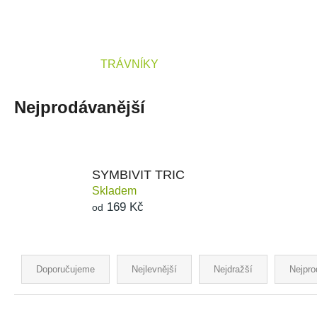
SYMBIVIT TRIC
169 Kč
TRÁVNÍKY
Nejprodávanější
SYMBIVIT TRIC
Skladem
169 Kč
od
Ř
a
Doporučujeme
Nejlevnější
Nejdražší
Nejpro
z
e
V