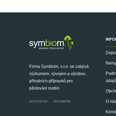
Z
á
INFO
p
a
Dopra
t
Nemyk
í
Firma Symbiom, s.r.o. se zabývá
Podmí
výzkumem, vývojem a výrobou
údajů
přírodních přípravků pro
pěstování rostlin.
Obch
O ná
INSTAGRAM
FACEBOOK
Konta