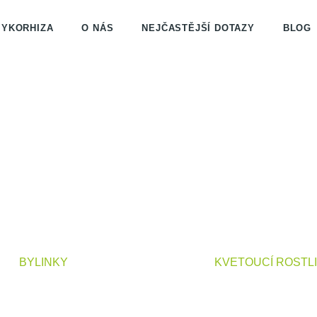
YKORHIZA
O NÁS
NEJČASTĚJŠÍ DOTAZY
BLOG
Co potřebujete najít?
HLEDAT
Doporučujeme
BYLINKY
KVETOUCÍ ROSTL