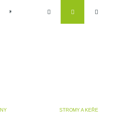
Hledat
Přihlášení
Nákupní
KONTAKTY
košík
INY
STROMY A KEŘE
Následující