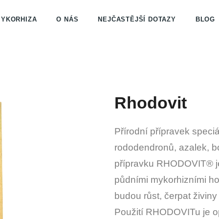
YKORHIZA
O NÁS
NEJČASTĚJŠÍ DOTAZY
BLOG
Co potřebujete najít?
HLEDAT
Rhodovit
Přírodní přípravek speciá
Doporučujeme
rododendronů, azalek, bo
přípravku RHODOVIT® je 
půdními mykorhizními hou
budou růst, čerpat živiny 
Použití RHODOVITu je o