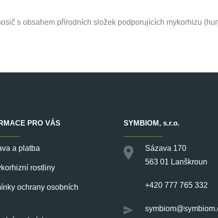
 nosič s obsahem přírodních složek podporujících mykorhizu (hu
RMACE PRO VÁS
SYMBIOM
, s.r.o.
va a platba
Sázava 170
563 01 Lanškroun
orhizní rostliny
+420 777 765 332
nky ochrany osobních
symbiom@symbiom.