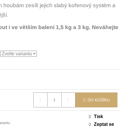
VERSAL
 houbám zesílí jejich slabý kořenový systém a
ější.
t i ve větším balení 1,5 kg a 3 kg. Neváhejte
DO KOŠÍKU
Tisk
y
ariantu
Zeptat se