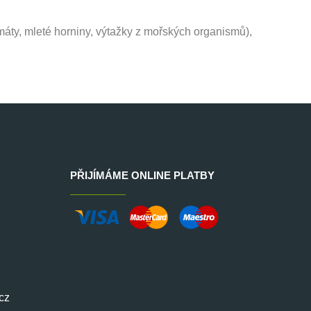
máty, mleté horniny, výtažky z mořských organismů),
PŘIJÍMÁME ONLINE PLATBY
cz