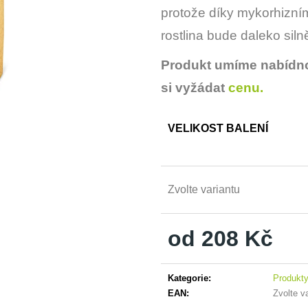
SYMBIVIT TRIC
SYMBIVIT UNI
protože díky mykorhizním
169 Kč
150 Kč
rostlina bude daleko siln
Produkt umíme nabídnou
si vyžádat
cenu.
VELIKOST BALENÍ
Zvolte variantu
od
208 Kč
Měrná
cena:
Kategorie
:
Produkt
EAN
:
Zvolte v