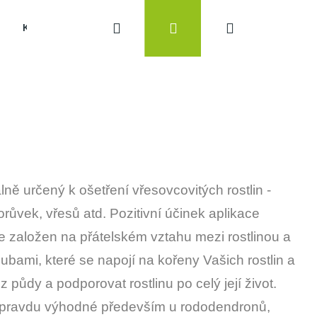
Hledat
Přihlášení
Nákupní
KONTAKTY
košík
lně určený k ošetření vřesovcovitých rostlin -
růvek, vřesů atd. Pozitivní účinek aplikace
založen na přátelském vztahu mezi rostlinou a
bami, které se napojí na kořeny Vašich rostlin a
Následující
z půdy a podporovat rostlinu po celý její život.
pravdu výhodné především u rododendronů,