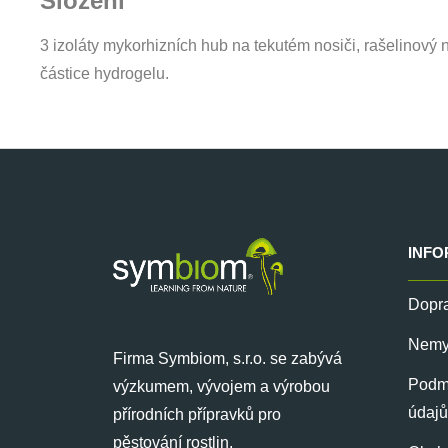
Složení
3 izoláty mykorhizních hub na tekutém nosiči, rašelinový
částice hydrogelu.
Z
á
INFO
p
a
Dopra
t
Nemyk
í
Firma Symbiom, s.r.o. se zabývá
Podmí
výzkumem, vývojem a výrobou
údajů
přírodních přípravků pro
pěstování rostlin.